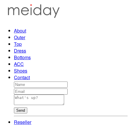
About
Outer
Top
Dress
Bottoms
ACC
Shoes
Contact
Send
Reseller