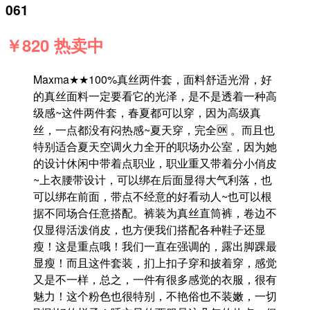
061
￥820 热卖中
Maxma★★100%真丝两件套，面料舒适光滑，好
的真丝面料一定要看它的光泽，是不是透着一种高
级感~这件两件套，春夏都可以穿，因为高级真
丝，一点都没有闷热感~夏天穿，完全🆗 。而且也
特别适合夏天空调火力全开的职场办公室，因为她
的设计休闲中带着点职业，职业重又带着分小俏皮
~上衣腰带设计，可以绑在后面显得大气利落，也
可以绑在前面，带点不经意的好看动人~也可以根
据不同场合任意搭配。裤装为真丝直筒裤，卷边不
仅显得活泼俏皮，也方便我们搭配各种鞋子还显
瘦！这是重点哦！我们一直在强调的，露出脚踝最
显瘦！而且这件套装，扪上扣子穿和披着穿，感觉
又是不一样，总之，一件有很多感觉的衣服，很有
魅力！这个粉色也很特别，不艳俗也不装嫩，一切