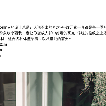
~ celin★的设计总是让人说不出的喜欢~格纹元素一直都是每
款春季条纹小西装一定让你变成人群中好看的亮点~传统的格纹之
身材，适合各种体型穿着，以及搭配的需要~
2cm
m
m