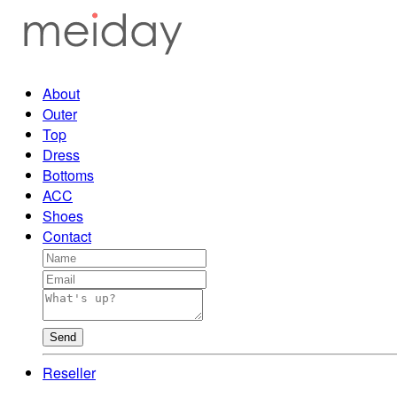
About
Outer
Top
Dress
Bottoms
ACC
Shoes
Contact
Send
Reseller